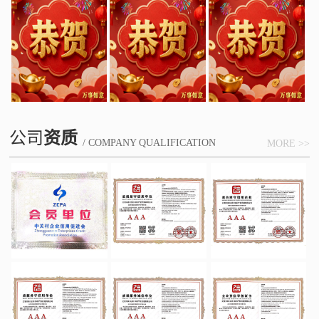
公司
资质
/ COMPANY QUALIFICATION
MORE >>