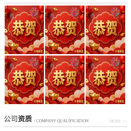
公司
资质
/ COMPANY QUALIFICATION
MORE >>