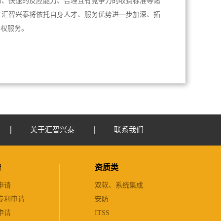
力、快速的反应能力、合理且有竞争力的收费标准等诸
，汇智兴泰将依托自身人才、服务优势进一步加深、拓
产权服务。
关于汇智兴泰
联系我们
请
资质类
申请
双软、系统集成
专利申请
安防
申请
ITSS