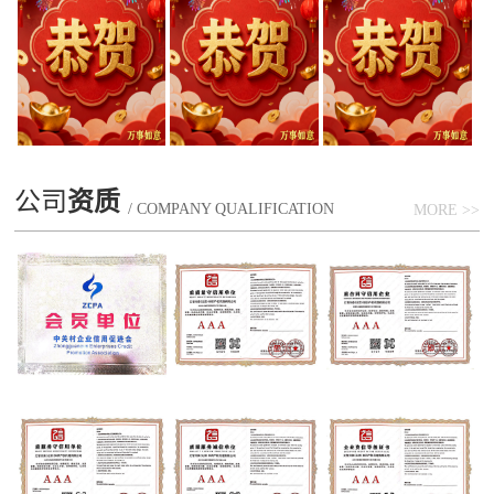
公司
资质
/ COMPANY QUALIFICATION
MORE >>