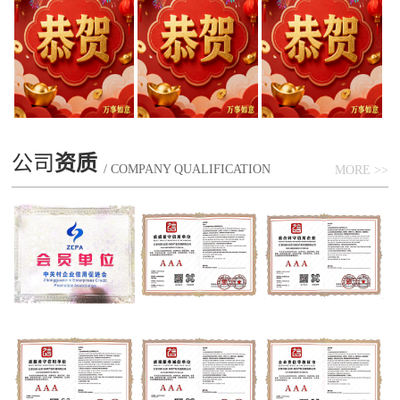
公司
资质
/ COMPANY QUALIFICATION
MORE >>