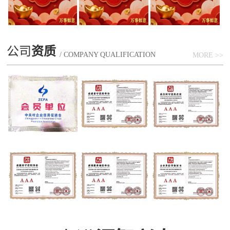
公司
资质
/ COMPANY QUALIFICATION
MORE >>