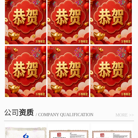
公司
资质
/ COMPANY QUALIFICATION
MORE >>