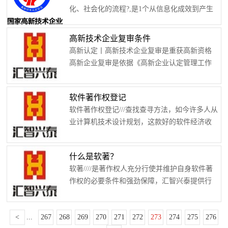
新技术通常指得的第二产业中的技术含量高的
就能够打开自评，最高分100分。总成绩7...
化、社会化的流程?,是1个从信息化成效到产生
制造业，例如开发软件、電子研制这些。?
必须产值商品生产的转换流程。经过这一流程?,
事实上，要是具备较新科技含量的制造业人们
高新科技成效才有将会在社会经济的各行各业
能够称作国家高新技术，国家高新技术注重高
高新技术企业复审条件
获得日渐普遍的运用?,并产生必须第三产业产值
新技术、前沿技术，因此沒有粗放型好多个制
高新认定丨高新技术企业复审是重获高新资格
的商品。说白了高新技术产业化也是高新科技
造业区划的确定叫法。? 换句话说高新...
高新企业复审是依据《高新企业认定管理工作
根据探讨、设计规划、运用、扩撒而持续产生
指引》作出的对高新企业从新获高新资质的必
制造业的流程。它以高新技术科研成果为终
经程序。 1.高新企业资质满期前四个月内公
点，以市扬为始发站，历经科研开发、产品研
软件著作权登记
司应提起复核申报(复审意见书同附2)，不提起
发、生产量设计规划和市场开拓4...
软件著作权登记///查找查寻方法，如今许多人从
复审申报或复审不过关的，其高新企业资质期
业计算机技术设计规划，这款好的软件经济收
满自動无效。 2.高新技术企业复审/////////须
益极大。软件编写完毕后应当立即申办著作权
递交近3个会计年度进行探讨设计规划等技术革
登记，那样能够更强的维护专利权。那麼手机
新话动的汇报，经具备质资并合乎本《工做引
什么是软著？
app著作权登记查找查寻方法是如何的？软件著
导》有关标准的...
软著////是著作权人充分行使并维护自身软件著
作权登记///查找查寻方法软件著作权登记///查找
作权的必要条件和强劲保障，汇智兴泰提供行
查寻方法是如何的？计算机软件著作权指得软
业的知识产权及著作权分析发掘业务，多方位
件的开发人员或是别的权利人根据相关版权法
维护公司无形资产，为公司app应用市扬发布审
规的要求，针对软件著作所具有的各类独占性
<
...
267
268
269
270
271
272
273
274
275
276
批、申报高新认定、税款免减、司法部门帮扶
支配权。就支配权的特...