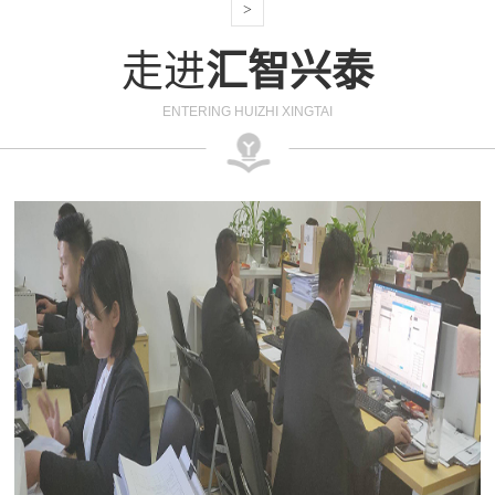
等质资、资金项目助推。软著?///归属于版权，
>
全名是“计算机软件的著作权登记”，主要对公司
走进
汇智兴泰
计算机程序以及有关文档开展维护。中国版权
保护中心是国家版权局评定的惟一的手机app备
案组织，承担各省...
ENTERING HUIZHI XINGTAI