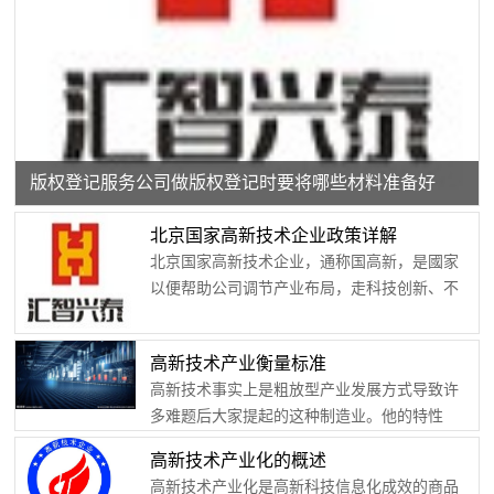
版权登记服务公司做版权登记时要将哪些材料准备好
北京国家高新技术企业政策详解
北京国家高新技术企业，通称国高新，是國家
以便帮助公司调节产业布局，走科技创新、不
断信息化的转型路面，激起公司科技创新的激
情，提升自主创新的潜质的这种措施。代表该
高新技术产业衡量标准
公司在本行业中具备强劲的创新力和估值。是
高新技术事实上是粗放型产业发展方式导致许
科枝制造业的善作善成，在公司税款、项目申
多难题后大家提起的这种制造业。他的特性
报、引进人才、提高企业形象、公司公开招标
是：技术标准较为高，具备注资大，拆迁赔偿
层面具备积极意义。最先申请北京国家高新技
高新技术产业化的概述
小，盈利高的特性。? 现阶段大家所说的高
术企业必须考虑八大标准，公司满足条件之后
高新技术产业化是高新科技信息化成效的商品