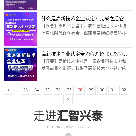
生，高新技术企业就相当于高中里的重点高
是当企业进行高新技术认定的时候需要满足注
中，大学里的重点大学，而且有国家重点支
册时间超过一年以上，而且申请的话需要的是
什么是高新技术企业认定？完成之后它具备怎样的优势？【汇智兴泰】
持；小编就带大家好好了解一下这个词语的意
企业法人，如果...
【摘要】不知不觉当中，我们已经进入高科技
思，以及它所代表的东西。小编先来告诉大家
信息化时代许久有余。然而想要继续提高科技
什么是高新技术企业。1、 什么是高新技术企业
创新，那么就少不了这样的专业性的企业来推
高新技术企业是由国家重点支持的企业，有了
动发展。兴许大家并不了解高新技术企业认定
国家的重点支持以后，该企业就可以研究和开
高新技术企业认定全流程介绍【汇智兴泰】
有怎样的优势，并且完全不知道什么样的公司
发新型技术和产品，为社会的发展做...
【摘要】高新技术企业是一家企业科技实力和
才算作高新技术。故今天就给大家简单的来说
发展前景的象征，取得了高新技术企业认定的
一说，稍微的普及一些知识。1. 企业定义社会
企业可以获得诸多的政策实惠，包括税费、奖
里面的这些高新技术企业，是通过自身科研人
励、贷款、人才、融资上市等等方面，本文就
员不断地进行研究与开发，把这些创新的技术
<
...
23
24
25
26
27
28
29
30
31
32
...
详细的介绍高新技术企业认定的全部流程。01
成果转化完成，此后便有益于...
认定对企业资质的要求也就是要取得高新技术
>
企业认定的企业的门槛有哪些，具体要求企业
走进
汇智兴泰
必须是成立并注册期满一周年以上，自有取得
包括自行研发、购买等方式，拥有企业发展的
核心知识产权，且该知识产权隶属于国家重...
ENTERING HUIZHI XINGTAI