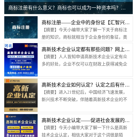
商标注册有什么意义？商标也可以成为一种资本吗？【汇智兴泰】
商标注册——企业中的身份证【汇智兴泰】
【摘要】今天小编带大家了解一下关于商标注
册的知识，商标就相当于企业身份的象征，类
似于企业的身份证；商标注册是有很多流程
高新技术企业认定都有那些问题？网上提交的时候忘记用户名、密码咋办【汇智兴泰】
的，从企业商标的设计开始到注册完成，有很
【摘要】人人皆知申请高新技术企业认定有众
多步骤，今天小编会一一给大家进行讲解。首
多的好处，企业不仅可以在财政上获得减免企
先先带大家了解一下什么是商标注册。1、 什么
业每年应交的税款还可以提升自己的品牌影响
是商标注册从字面意思来理解的话就是对该企
力不仅如此企业可以获得优先上市的资格。但
业的商标进行注册，注册成功以后就可以收到
高新技术企业如何认定？认定之后有什么好处？【汇智兴泰】
是在高新技术企业认定过程中会遇到诸多问
法律的保护，从而防止了侵犯商标的行为发
【摘要】进入21世纪后，中国经济飞速发展，
题，又应该如何解决呢？下面一起来看看。1.忘
生；总的来说就是该商标的所有人...
新兴技术不断突破，伴随着高新技术企业的不
记用户名、密码高新技术企业认定可在网上申
断涌现，在这个时代下，拥有了高新技术认定
报系统登陆页面中点击密码找回，一步一步按
的企业无疑能占有更多的优势。下面给大家讲
照网页上的指引耐心填写企业相关登记办理信
高新技术企业认定——促进社会发展的一大策略【汇智兴泰】
讲高新技术企业认定怎么做以及认定之后有什
息然后在指定的电子邮箱中点击重置链接、...
【摘要】今天小编带大家了解一下什么是高新
么好处？高新技术企业怎么认定？ 首先，进行
技术企业认定，相信大家对于这个词很是陌
高新技术企业认定需要满足一些条件。第一点