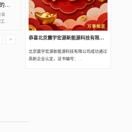
知识产权这些冷知识对成功认定为高新技术企业的必要性
计达到
世界第
企业
理工作
定为高
类知识
​恭喜北京震宇宏源新能源科技有限公司经我司代理成功通过2025年第四批北京高新技术企业认定（附名单）
1
>
知识产
请高新
北京震宇宏源新能源科技有限公司成功通过
北京源宸
高新企业认定，证书编号：
业认定，证书
GR202511005307，不仅仅是...
仅仅是展示