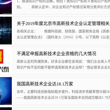
账管理不达标；④年报或申报材料与报税数据不一致；⑤技术
1、搞清知识产权的范畴，明白Ⅰ类知识产权和Ⅱ类知识产权
项不合理，并未做当年度加计扣除。北京税务...
别。 高新认定中，对企业知识产权情况采用分类评价方
中：发明专利（含国防专利）、植物新品种、国家级农作物品
家新药、国家一级中药保护品种、集成电路布图设计专有权等
评价；实用新型专利、外观设计专利、软件著作权等（不含商
Ⅱ类评价。与Ⅰ类知识产权来说，Ⅱ类知识产权的含金量小，
各相关企业： 根据科技部、财政部、国家税务总局《高新
实到评分机制上就是得分少，且只能...
业认定管理办法》（国科发火〔2016〕32号，以下简称《认定
法》）、《高新技术企业认定管理工作指引》（国科发火〔201
195号，以下简称《工作指引》）的规定，现就2019年度高新
不满足申报高新技术企业资格的几大情况
业认定管理工作有关事宜通知如下： 一、进度安排 201
新技术企业认定分四批办理，申报截止时间分别为5月15日、7
高新认定的热潮到来，好多企业都在咨询说：“我们企业收入
日、8月8日、9月9日。...
知识产权不足的能不能申请高新技术企业呀？”想必很多企业
次申请高新技术企业都有很多疑惑，到底哪些地方做的不足就
报失败。1.高新收入指标。高新技术产品（服务）收入是指企
我国高新技术企业达18.1万家
技术创新、开展研发活动，形成符合《国家重点支持的高新技
域》要求的产品（服务）收入与技术性收入的总和。近一年高
去年，主要科技创新指标稳步提升，科技进步贡献率预计超58.
产品（服务）收入占企业同期总收入的比例低...
——我国高新技术企业达18.1万家全国技术合同成交额达1.78
2019年全国科技工作会议9日在北京召开。据悉，2018年，我
创新能力大幅增强，主要科技创新指标稳步提升。全社会R&