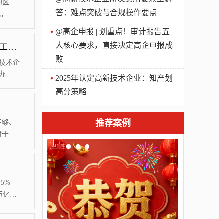
项目立
的区
答：难点突破与合规操作要点
式，其
种、国
@高企申报 | 划重点！审计报告五
按Ⅰ类
大核心要求，直接决定高企申报成
关于2019年度北京市高新技术企业认定管理相关工作的通知
标）按
败
所以落
技术企
办
2025年认定高新技术企业：知产划
6〕
高分策略
技术企
9年高
月4
推荐案例
不够、
对于初
可能申
业通过
术领
新技术
5%
万亿元
国科技
D（研究