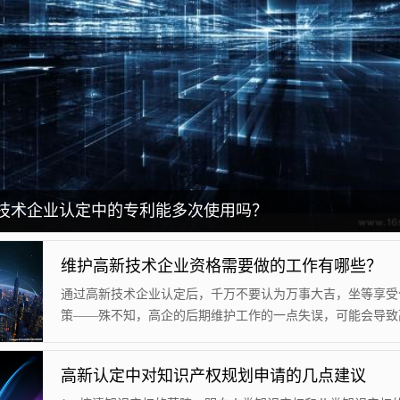
技术企业认定中的专利能多次使用吗？
维护高新技术企业资格需要做的工作有哪些？
通过高新技术企业认定后，千万不要认为万事大吉，坐等享受
策——殊不知，高企的后期维护工作的一点失误，可能会导致
格被取消，甚至还被追缴已享受的税收优惠，一切努力付诸东
企资格被取消触发的原因有：①年报未及时填报；②年报填写
高新认定中对知识产权规划申请的几点建议
不符合高新技术企业体系要求；③未建立研发费用专账管理，