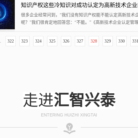
与试验发展）支出占GDP比重预计为2.15%。研发人员总量预
418万人年，居世界第一。国际科技论文总量和被引次数稳居
很多企业经常问到，“我们没有知识产权能不能认定高新技术
二；...
呢？”我们很肯定地回答您：“不能。”《高新技术企业认定管
指引》的认定条件中明确规定，不具备知识产权的企业不能认
新技术企业。 首先，企业需要搞清知识产权的范畴，明白Ⅰ
.
322
323
324
325
326
327
328
329
330
33
产权和Ⅱ类知识产权的区别。相对于Ⅰ类知识产权来说，Ⅱ类
权的含金量小，所以落实到评分机制上就是得分少，而且在申
技术企业时只能使用一次。知识产...
走进
汇智兴泰
ENTERING HUIZHI XINGTAI