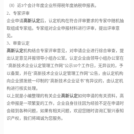
（
8
）近
个会计年度企业所得税年度纳税申报表。
3
2
、专家评审
企业申请
高新认定
后，认定机构在符合评审要求的专家中随机抽
取组成专家组。专家组对企业申报材料进行评审，提出评审意
见。
3
、审查认定
高新认定
机构结合专家评审意见，对申请企业进行综合审查，提
出认定意见并报领导小组办公室。认定企业由领导小组办公室在
“高新技术企业认定管理工作网”公示
个工作日，无异议的，予
10
以备案，并在“高新技术企业认定管理工作网”公告，由认定机构
向企业颁发统一印制的“高新技术企业证书”有异议的，由认定机
构进行核实处理。
以上就是小编整理的有关企业
高新认定
如何申请
的有关资料，高
企申报是一项繁复的工作，企业自身往往因为经验不足在申请时
会碰到各种问题，如果有相关问题，欢迎您随时咨询汇智兴泰知
识产权，我们将竭诚为您服务。