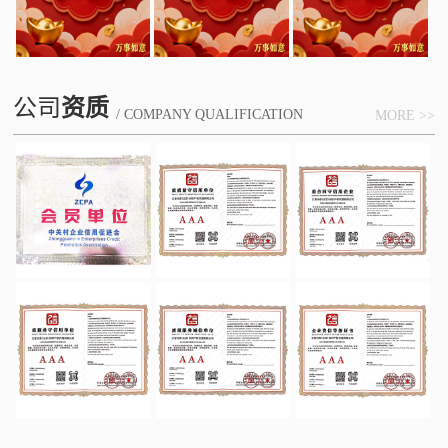
公司
资质
/ COMPANY QUALIFICATION
MORE >>