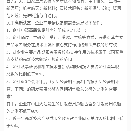
首先，关于国家重点支持的高新技术领域有：电子信息；生物与
新医药；航空航天；新材料；高技术服务；新能源与节能；资源
与环境；先进制造与自动化。
关于
高新认定
，企业在申请认定前需要满足以下条件：
1
、企业申请
高新认定
时需注册成立
1
年以上；
2
、企业通过自主研发、受让、受赠、并购等方式，获得对其主要
产品或者服务在技术上发挥核心支持作用的知识产权的所有权；
3
、对企业主要产品或服务发挥核心支持作用的
技术属于
《国家重
点支持的高新技术领域》规定的范围；
4
、企业从事研发和相关技术创新活动的科技人员占企业当年职工
总数的比例低于
；
10%
5
、企业近
个会计年度（实际经营期不满
年的按实际经营期计
3
3
算，下同）的研发费用总额占同期销售收入总额的比例符合要
求：
其中，企业在中国大陆发生的研发费用总额占全部研发费用总额
的比例不低于
60%
。
6
、近一年高新技术产品或服务收入占企业同期总收入的比例不低
于
；
60%