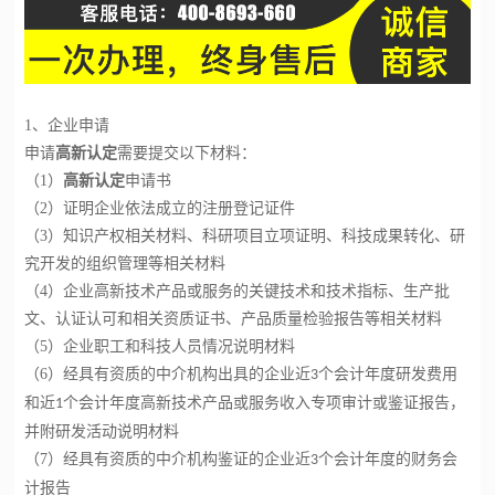
1
、企业申请
申请
高新认定
需要提交以下材料：
（
1
）
高新认定
申请书
（
2
）证明企业依法成立的注册登记证件
（
3
）知识产权相关材料、科研项目立项证明、科技成果转化、研
究开发的组织管理等相关材料
（
4
）企业高新技术产品或服务的关键技术和技术指标、生产批
文、认证认可和相关资质证书、产品质量检验报告等相关材料
（
5
）企业职工和科技人员情况说明材料
（
6
）经具有资质的中介机构出具的企业近
个会计年度研发费用
3
和近
个会计年度高新技术产品或服务收入专项审计或鉴证报告，
1
并附研发活动说明材料
（
7
）经具有资质的中介机构鉴证的企业近
个会计年度的财务会
3
计报告