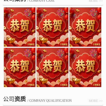
/ COMPANY CASE
MORE >>
公司
资质
/ COMPANY QUALIFICATION
MORE >>