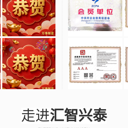
走进
汇智兴泰