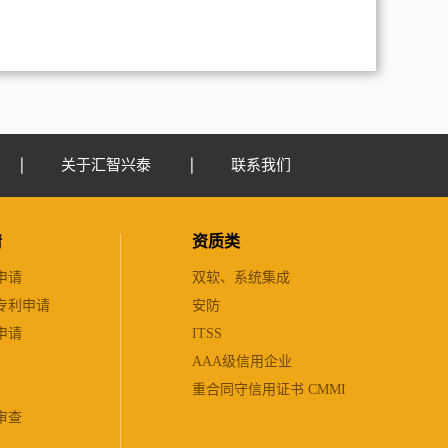
关于汇智兴泰
联系我们
请
资质类
申请
双软、系统集成
专利申请
安防
申请
ITSS
AAA级信用企业
重合同守信用证书 CMMI
审查