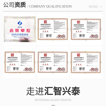
公司
资质
/ COMPANY QUALIFICATION
MORE >>
走进
汇智兴泰
ENTERING HUIZHI XINGTAI