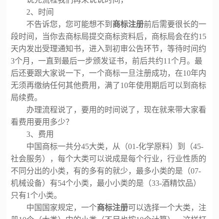
2、时间
不告诉您，您可能想不到
商标注册
前后需要很长的一
段时间，当你去商标局提交商标资料后，商标局会在约
15
天内发出受理通知书，进入到初审公告环节，等待时间约
3个月，一直到最后一步颁发证书，前后共约11个月。最
后还要跟大家说一下，一个商标一旦注册成功，在10年内
无须再缴纳任何其他费用，满了10年使用期后可以到商标
局续费。
办理流程说了，要用的时间说了，现在就来带大家看
看费用要用多少？
3、费用
中国商标一共分
45大类，从（01-化学原料）到（45-
社会服务），每个大类可以说成是每个行业，行业性质的
不同分出的小类，有的多有的就少，最多小类的是（07-
机械设备）有54个小类，最小小类的是（33-酒精饮品）
只有1个小类。
中国国家规定，一个
商标注册
可以选择一个大类，注