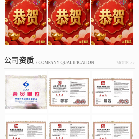
公司
资质
/ COMPANY QUALIFICATION
MORE >>