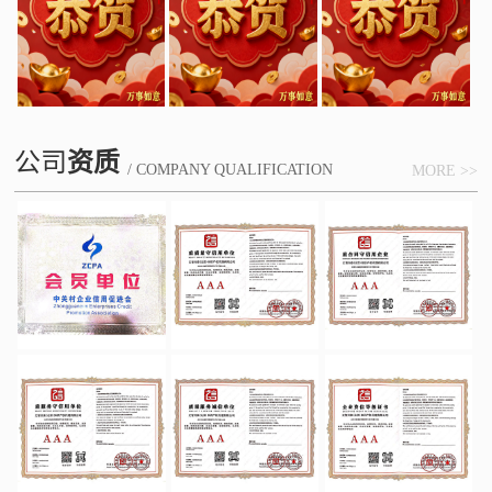
公司
资质
/ COMPANY QUALIFICATION
MORE >>