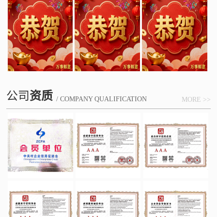
公司
资质
/ COMPANY QUALIFICATION
MORE >>