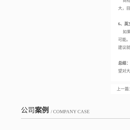
商标
大，
6、英
如果
可能
建议
总结
望对
上一篇
公司
案例
/ COMPANY CASE