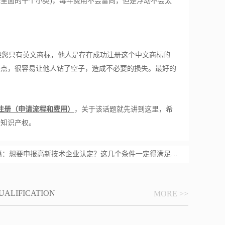
里面的十个小类)，每年费用不会雷同，但是浮动不会太
您只有英文商标，他人是存在成功注册这个中文商标的
一点，很容易让他人钻了空子，造成不必要的损失。最好的
注册（申请流程和费用）
，关于该话题就先讲到这里，希
的知识产权。
篇：
想要申报高新技术企业认定？这几个条件一定得满足【汇智兴泰】
UALIFICATION
MORE >>