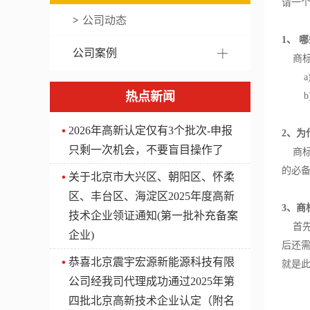
请一
公司动态
1、 
公司案例
商标
a)
热点新闻
b)
2026年高新认定仅有3个批次-申报
2、为
只剩一次机会，不要盲目操作了
商标
的必
关于北京市大兴区、朝阳区、怀柔
区、丰台区、海淀区2025年度高新
3、商
技术企业领证通知(第一批补充备案
首先
企业)
后还
​恭喜北京震宇宏源新能源科技有限
就是
公司经我司代理成功通过2025年第
四批北京高新技术企业认定（附名