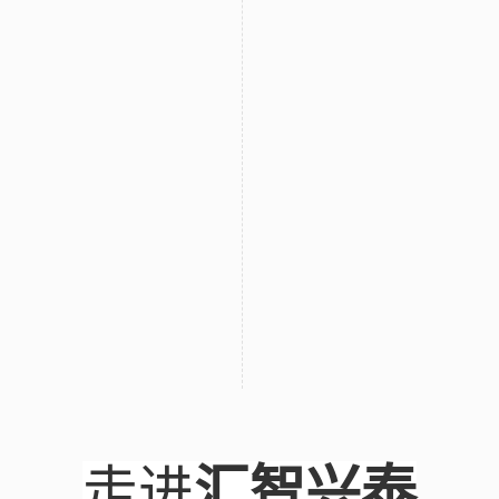
走进
汇智兴泰