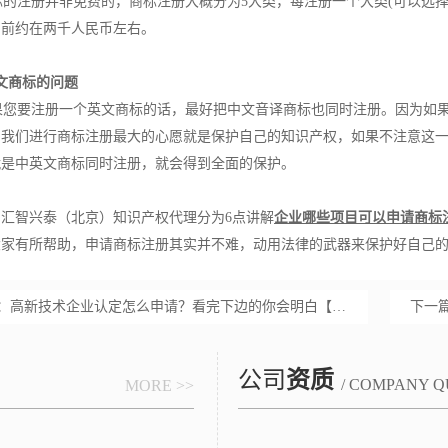
的注册并非免费的，商标注册大概分为5大类，每注册一个大类(可以选择
目前约在两千人民币左右。
文商标的问题
您要注册一个英文商标的话，最好把中文音译商标也同时注册。因为如果
。我们进行商标注册最大的心愿就是保护自己的知识产权，如果不注意这
就是中英文商标同时注册，就会得到全面的保护。
：
汇智兴泰（北京）知识产权代理分为6点讲解
企业哪些项目可以申请商标
大家有所帮助，申请商标注册其实并不难，动用法律的武器来保护好自己
：
高新技术企业认定怎么申请？看完下边的你会明白【汇智兴泰】
下一
公司
资质
/ COMPANY Q
MORE >>