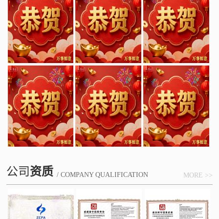
公司
资质
/ COMPANY QUALIFICATION
MORE >>