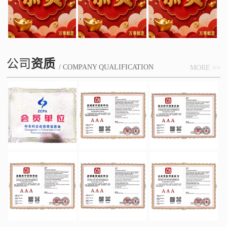
公司
资质
/ COMPANY QUALIFICATION
MORE >>