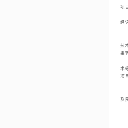
项
2
经
二
1
技
果
2
术
项
3
4
及
三
（
1