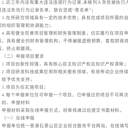
.近三年内没有重大违法违规行为记录,未被列入失信被执行
重违法失信行为记录名单、联合惩戒“黑名单”；
.在所研究领域具有一定的技术优势；具有完成项目所需的自
需的组织管理和协调能力；
.具有健全完善项目管理和财务管理制度，切实履行在项目申
责。具有健全的财务管理机构，不得编报虚假预算、套取财政
留、挤占和挪用。
二）申报项目要求
.项目创新性较强，具有核心自主知识产权且知识产权清晰
.项目研发科技成果应用到相关服务领域，有效带动企业持续
，给予优先支持；
.项目为在实施项目；
.每个申报单位仅可申报一个项目，已申报过的项目不可再
、申报材料
报材料采取在线申报方式，经审核通过后提交书面材料。
一）在线申报
报单位统一登录石景山区企业综合服务平台网站，在线填写