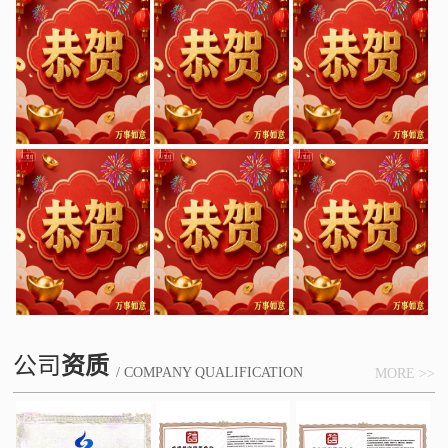
公司
资质
/ COMPANY QUALIFICATION
MORE >>