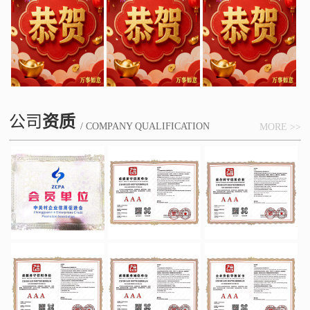
公司
资质
/ COMPANY QUALIFICATION
MORE >>