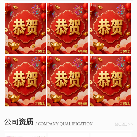
公司
资质
/ COMPANY QUALIFICATION
MORE >>