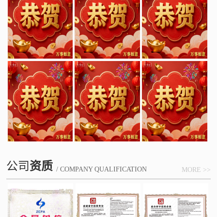
公司
资质
/ COMPANY QUALIFICATION
MORE >>