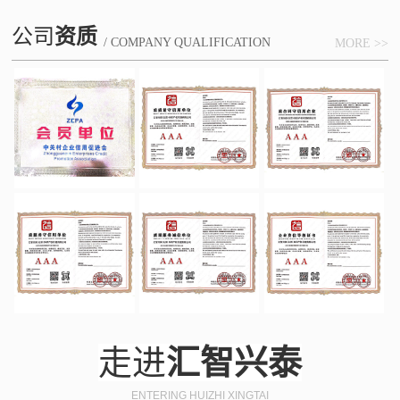
公司
资质
/ COMPANY QUALIFICATION
MORE >>
走进
汇智兴泰
ENTERING HUIZHI XINGTAI