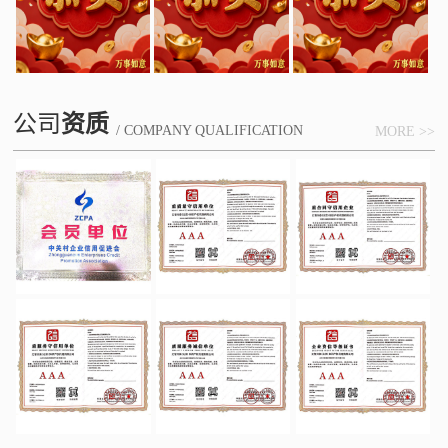
公司
资质
/ COMPANY QUALIFICATION
MORE >>