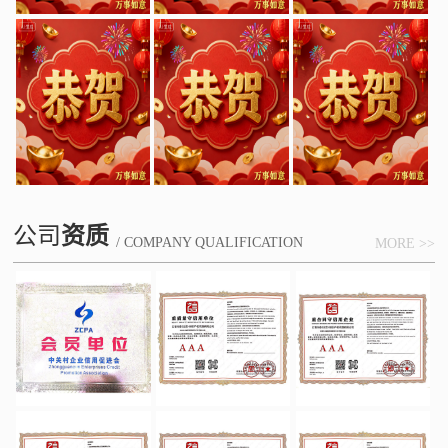
公司
资质
/ COMPANY QUALIFICATION
MORE >>