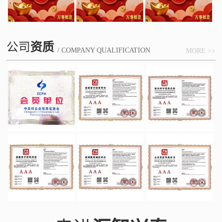
公司
资质
/ COMPANY QUALIFICATION
MORE >>