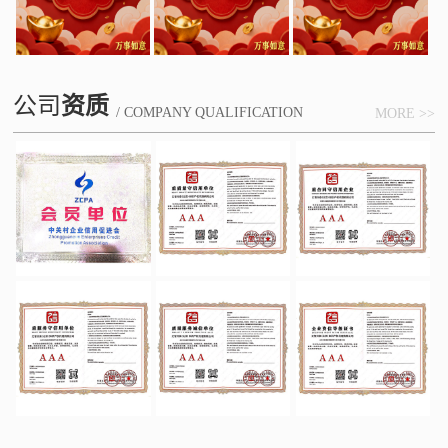
公司
资质
/ COMPANY QUALIFICATION
MORE >>