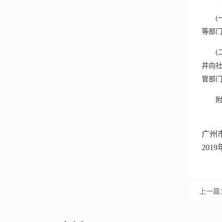
(一
等部
(二
并向
管部
附件
2.
广州
201
上一篇