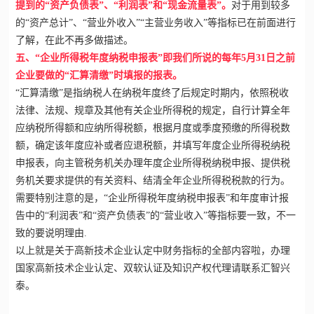
提到的“资产负债表”、“利润表”和“现金流量表”。
对于用到较多
的“资产总计”、“营业外收入”“主营业务收入”等指标已在前面进行
了解，在此不再多做描述。
五、“企业所得税年度纳税申报表”即我们所说的每年5月31日之前
企业要做的“汇算清缴”时填报的报表。
“汇算清缴”是指纳税人在纳税年度终了后规定时期内，依照税收
法律、法规、规章及其他有关企业所得税的规定，自行计算全年
应纳税所得额和应纳所得税额，根据月度或季度预缴的所得税数
额，确定该年度应补或者应退税额，并填写年度企业所得税纳税
申报表，向主管税务机关办理年度企业所得税纳税申报、提供税
务机关要求提供的有关资料、结清全年企业所得税税款的行为。
需要特别注意的是，“企业所得税年度纳税申报表”和年度审计报
告中的“利润表”和“资产负债表”的“营业收入”等指标要一致，不一
致的要说明理由.
以上就是关于高新技术企业认定中财务指标的全部内容啦，办理
国家高新技术企业
认定、双软认证及知识产权代理请联系汇智兴
泰。