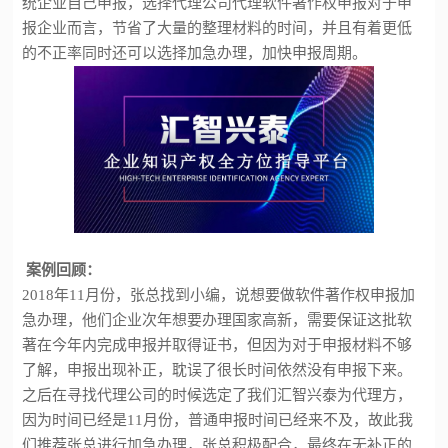
统企业自己申报，选择代理公司代理
软件著作权申报
对于申
报企业而言，节省了大量的整理材料的时间，并且有着更低
的不正率同时还可以选择加急办理，加快申报周期。
案例回顾：
2018年11月份，张总找到小编，说想要做
软件著作权申报
加
急办理，他们企业次年想要办理国家高新，需要保证这批软
著在今年内完成申报并取得证书，但因为对于申报材料不够
了解，申报出现补正，耽误了很长时间依然没有申报下来。
之后在寻找代理公司的时候选定了我们
汇智兴泰
为代理方，
因为时间已经是
11月份，普通申报时间已经来不及，故此我
们推荐张总进行加急办理，张总积极配合，最终在无补正的