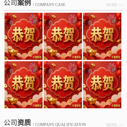
公司
案例
/ COMPANY CASE
MORE >>
公司
资质
/ COMPANY QUALIFICATION
MORE >>