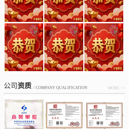
公司
资质
/ COMPANY QUALIFICATION
MORE >>