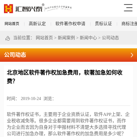
高新认定
软件著作权申请
贯标认证
商标注
网站首页
当前位置：
网站首页
>
新闻案例
>
新闻中心
>
公司动态
公司动态
北京地区软件著作权加急费用，软著加急如何收
费？
时间：
2019-10-24
浏览：
软件著作权
证书
，
主要用于企业资质认证
，
软件
APP
上架
、
企
业税收减免等
。
很多企业都需要用到
软件著作权
证书
，
而作
为企业而言因为自身对于申报材料不清楚大多选择寻找代理
公司进行加急办理
，
那么
软件著作权
的加急费用是多少呢
？