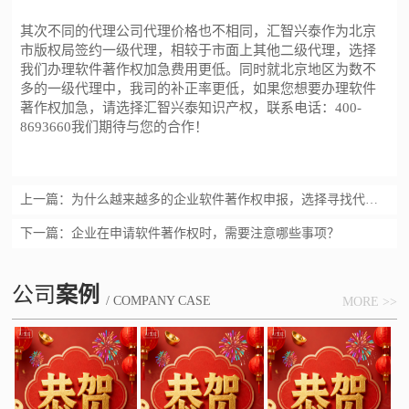
其次不同的代理公司代理价格也不相同
，
汇智兴泰作为北京
市版权局签约一级代理
，
相较于市面上其他二级代理
，
选择
我们
办理
软件著作权
加急费用更低。
同时就
北京
地区为数不
多的一级代理中
，
我司的补正率更低
，
如果您想要办理
软件
著作权
加急
，
请选择
汇智兴泰
知识产权
，联系电话：
400-
8693660
我们期待与您的合作！
上一篇：
为什么越来越多的企业软件著作权申报，选择寻找代理公司
下一篇：
企业在申请软件著作权时，需要注意哪些事项？
公司
案例
/ COMPANY CASE
MORE >>