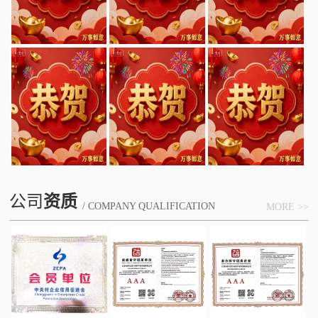
公司
资质
/ COMPANY QUALIFICATION
MORE >>