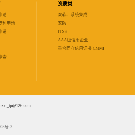
请
资质类
申请
双软、系统集成
专利申请
安防
申请
ITSS
AAA级信用企业
重合同守信用证书 CMMI
审查
hzxt_ip@126.com
903号-3