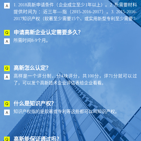
1. 2018高新申请条件（企业成立至少1年以上）。2. 所需要材料
提供时间为 ：近三年---指（2015-2016-2017）。3. 2015-2016-
2017知识产权（软著至少需要15个、或实用新型专利至少需要7-
10个或发明专利至少2个）。4. 2015-2016-2017总收入和总资产
申请高新企业认定需要多久？
是否上升趋势。5. 2015-2016-2017提供与知识产权相关的合同--
最少15份。6. 一份与大学或研究所的合作开发协议,产学研合
所需时间8-9个月。
作。7. 5份审计报告（2015-2016-2017年普通审计，高新收入和
高新研发费用2个专项审计）。8. 企业从事研发和相关技术创新
活动的科技人员占企业当年职工总数的比例不低于10%。
高新怎么认定？
高样是一个评分制，分4块评分，共100分，评71分就可以过
了，可以发个高新技术企业评估表给企业看看。
什么是知识产权？
知识产权指的是软著或专利等这些都可以叫知识产权。
高新能保证通过吗？