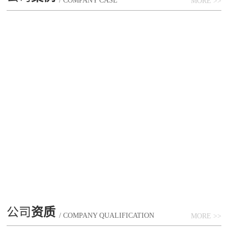
/ COMPANY CASE
MORE >>
公司
资质
/ COMPANY QUALIFICATION
MORE >>