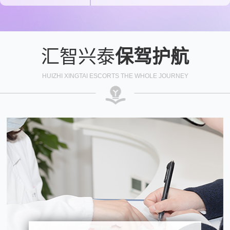
汇智兴泰
保驾护航
HUIZHI XINGTAI ESCORTS THE WHOLE JOURNEY