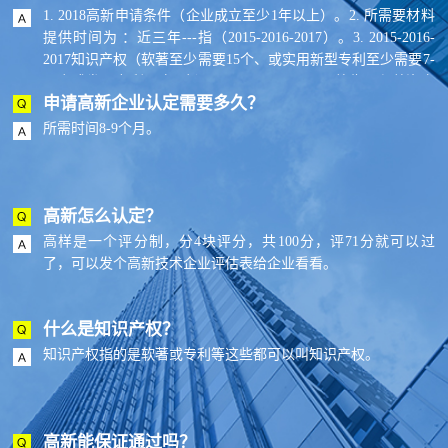
1. 2018高新申请条件（企业成立至少1年以上）。2. 所需要材料
提供时间为 ：近三年---指（2015-2016-2017）。3. 2015-2016-
2017知识产权（软著至少需要15个、或实用新型专利至少需要7-
10个或发明专利至少2个）。4. 2015-2016-2017总收入和总资产
申请高新企业认定需要多久？
是否上升趋势。5. 2015-2016-2017提供与知识产权相关的合同--
最少15份。6. 一份与大学或研究所的合作开发协议,产学研合
所需时间8-9个月。
作。7. 5份审计报告（2015-2016-2017年普通审计，高新收入和
高新研发费用2个专项审计）。8. 企业从事研发和相关技术创新
活动的科技人员占企业当年职工总数的比例不低于10%。
高新怎么认定？
高样是一个评分制，分4块评分，共100分，评71分就可以过
了，可以发个高新技术企业评估表给企业看看。
什么是知识产权？
知识产权指的是软著或专利等这些都可以叫知识产权。
高新能保证通过吗？