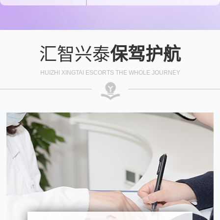
汇智兴泰
保驾护航
HUIZHI XINGTAI ESCORTS THE WHOLE JOURNEY