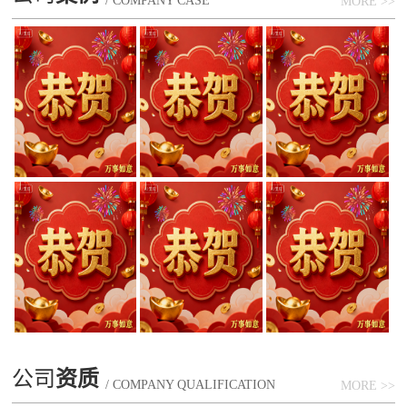
/ COMPANY CASE
MORE >>
公司
资质
/ COMPANY QUALIFICATION
MORE >>