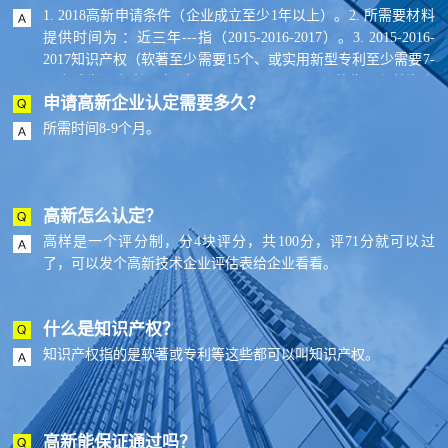
1. 2018高新申请条件（企业成立至少1年以上）。2. 所需要材料
提供时间为 ：近三年---指（2015-2016-2017）。3. 2015-2016-
2017知识产权（软著至少需要15个、或实用新型专利至少需要7-
10个或发明专利至少2个）。4. 2015-2016-2017总收入和总资产
申请高新企业认定需要多久？
是否上升趋势。5. 2015-2016-2017提供与知识产权相关的合同--
最少15份。6. 一份与大学或研究所的合作开发协议,产学研合
所需时间8-9个月。
作。7. 5份审计报告（2015-2016-2017年普通审计，高新收入和
高新研发费用2个专项审计）。8. 企业从事研发和相关技术创新
活动的科技人员占企业当年职工总数的比例不低于10%。
高新怎么认定？
高样是一个评分制，分4块评分，共100分，评71分就可以过
了，可以发个高新技术企业评估表给企业看看。
什么是知识产权？
知识产权指的是软著或专利等这些都可以叫知识产权。
高新能保证通过吗？