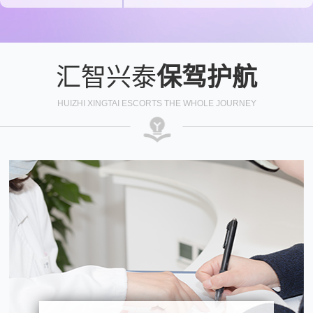
汇智兴泰
保驾护航
HUIZHI XINGTAI ESCORTS THE WHOLE JOURNEY