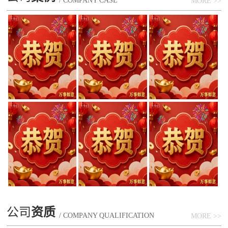
/ COMPANY CASE
MORE >>
公司
资质
/ COMPANY QUALIFICATION
MORE >>