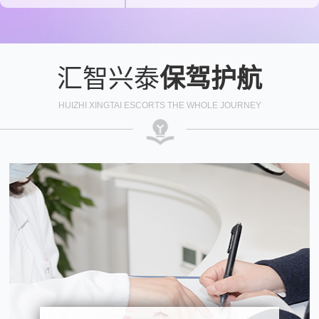
汇智兴泰
保驾护航
HUIZHI XINGTAI ESCORTS THE WHOLE JOURNEY