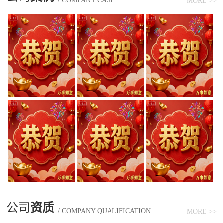
/ COMPANY CASE
MORE >>
公司
资质
/ COMPANY QUALIFICATION
MORE >>