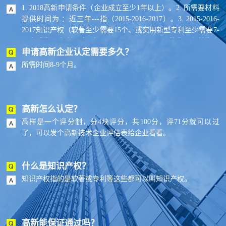
1. 2018高新申请条件（企业成立至少1年以上）。2. 所需要材料
提供时间为 ：近三年---指（2015-2016-2017）。3. 2015-2016-
2017知识产权（软著至少需要15个、或实用新型专利至少需要7-
10个或发明专利至少2个）。4. 2015-2016-2017总收入和总资产
申请高新企业认定需要多久？
是否上升趋势。5. 2015-2016-2017提供与知识产权相关的合同--
最少15份。6. 一份与大学或研究所的合作开发协议,产学研合
所需时间8-9个月。
作。7. 5份审计报告（2015-2016-2017年普通审计，高新收入和
高新研发费用2个专项审计）。8. 企业从事研发和相关技术创新
活动的科技人员占企业当年职工总数的比例不低于10%。
高新怎么认定？
高样是一个评分制，分4块评分，共100分，评71分就可以过
了，可以发个高新技术企业评估表给企业看看。
什么是知识产权？
知识产权指的是软著或专利等这些都可以叫知识产权。
高新能保证通过吗？