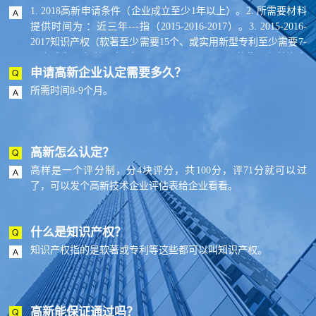
1. 2018高新申请条件（企业成立至少1年以上）。2. 所需要材料
提供时间为 ：近三年---指（2015-2016-2017）。3. 2015-2016-
2017知识产权（软著至少需要15个、或实用新型专利至少需要7-
10个或发明专利至少2个）。4. 2015-2016-2017总收入和总资产
申请高新企业认定需要多久？
是否上升趋势。5. 2015-2016-2017提供与知识产权相关的合同--
最少15份。6. 一份与大学或研究所的合作开发协议,产学研合
所需时间8-9个月。
作。7. 5份审计报告（2015-2016-2017年普通审计，高新收入和
高新研发费用2个专项审计）。8. 企业从事研发和相关技术创新
活动的科技人员占企业当年职工总数的比例不低于10%。
高新怎么认定？
高样是一个评分制，分4块评分，共100分，评71分就可以过
了，可以发个高新技术企业评估表给企业看看。
什么是知识产权？
知识产权指的是软著或专利等这些都可以叫知识产权。
高新能保证通过吗？