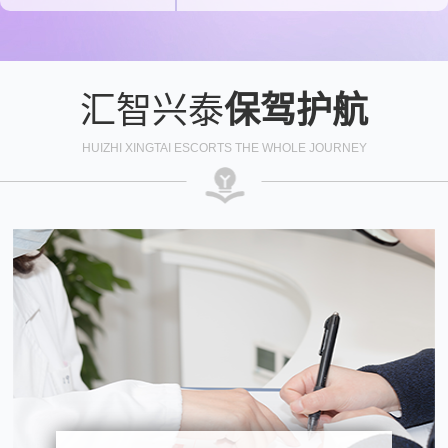
汇智兴泰
保驾护航
HUIZHI XINGTAI ESCORTS THE WHOLE JOURNEY