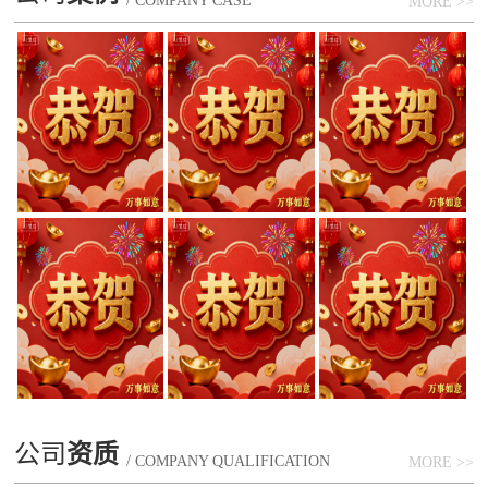
/ COMPANY CASE
MORE >>
公司
资质
/ COMPANY QUALIFICATION
MORE >>