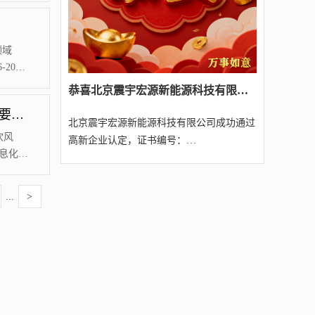
知识产
技术诀
）的差
领域
2018
近三年内
​恭喜北京震宇宏源新能源科技有限公司经我司代理成功通过2025年第四批北京高新技术企业认定（附名单）
当年获
高新技术企业是国家引导企业科技创新的一个重要手段
登记备
北京震宇宏源新能源科技有限公司成功通过
北京源宸
经过
吹风
高新企业认定，证书编号：
业认定，证书
息化部
GR202511005307，不仅仅是...
仅仅是展示
武一起
问在提
...
>
采取怎
经济建