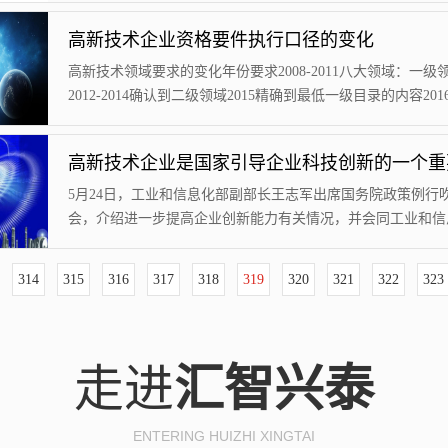
来越低，甚至直接不认为企业的科技成果。那么，技术诀窍和
高新技术企业资格要件执行口径的变化
权证明材料在高企申报中到底有什么不同，如果不能再使用“
窍“，申报企业应该如何准备呢？技术诀窍和知识产权（专利
高新技术领域要求的变化年份要求2008-2011八大领域：一级
异性技术诀窍是机密的，而专利是公开的...
2012-2014确认到二级领域2015精确到最低一级目录的内容2016-
八大领域；精确三级领域知识产权要求的变化年份要求2008
取得的知识产权；独占许可方式的可使用；认可企业申报高新
得的核心知识产权2009-2010未签受让合同或已签合同但未经
案的知识产权不可使用；独占许可不是全球或是全球但合同未
5月24日，工业和信息化部副部长王志军出席国务院政策例行
备...
会，介绍进一步提高企业创新能力有关情况，并会同工业和信
规划司司长高东升、科技部成果转化与区域创新司负责人杨咸
回答了记者提问。实录如下。中央广播电视总台央广记者：请
314
315
316
317
318
319
320
321
322
323
高企业创新能力方面，科技部下一步会有哪些方面的考虑？将
样的措施？谢谢。杨咸武：谢谢这位记者的提问。当前，我国
设已经进入一个新的阶段，由高速增长进入高...
走进
汇智兴泰
ENTERING HUIZHI XINGTAI