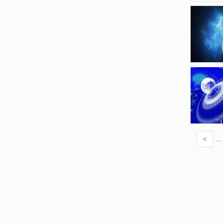
<
...