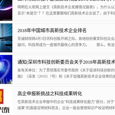
明明在火炬网上提交《高新技术企发展情况报表》，为什么认
显示“未提交”？？在这里要跟咱们高新技术企业说了，由于科
炬系统和认定系统之间不能自动同步获取数据，虽然您已经填
炬系统中《高新技术企发展情况报表》，但是您还是差一步，
2018年中国城市高新技术企业排名
就为大家图解一下。打开高新技术企业认定管理工作网，点击
管理”，进入统一身份认证与单点登录平台登陆后，找到“高新
至诚财经网4月3日讯科创板开闸之际，各地纷纷重奖科创企业
业认定”点击后面“我要办理进入“企业...
疑问，科技将成为一座城市最核心的竞争力。 那么，有没
指标能够衡量各大城市的科创实力呢? 有的。 那就是
家级高新技术企业数量，这个指标比研发投入(R&B经费)和专
更直接，也比独角兽企业数量更全面。 根据《高新技术企
管理办法》规定，国家高新技术企业是指在《国家重点支持的
各有关单位：为了贯彻落实市委市政府《关于促进科技创新的
术领域》内，持续进行研究开...
施》（深发〔2016〕7号）和《关于加强高新技术企业培育的
（深科技创新〔2017〕278号）文件精神，根据《深圳市科技
金管理办法》等有关规定，2018年高新技术企业培育资助审
高企申报新挑战之科技成果转化
经结束，拟资助企业1140家。现予以公示，向社会征求意见
位和个人对公布结果持有异议的，请在公示期内（公示日起5
在高新技术企业申报中的企业“科技成果转化能力”部分，对于
日内）内以书面形式（注...
成果”的直接证明材料而言，企业一般会使用知识产权证明材
术诀窍来佐证，在技术专家评审过程中，对于“技术诀窍“的认