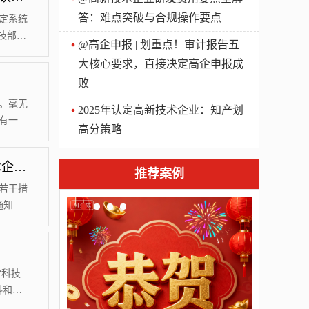
答：难点突破与合规操作要点
定系统
技部火
@高企申报 | 划重点！审计报告五
写了火
大核心要求，直接决定高企申报成
接下来
败
“申报
技术企
。毫无
2025年认定高新技术企业：知产划
有一个
高分策略
——国
利数据
通知|深圳市科技创新委员会关于2018年高新技术企业培育拟资助企业的公示
业认定
推荐案例
高新技
若干措
通知》
研发资
核工作已
。任何单
个工作
“科技
料和技
可度越