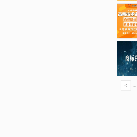
<
...