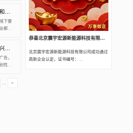
资料，
哪些领域高新技术企业认定容易获得？它的难度和什么有关？【汇智兴泰】
成功。
已经存
境下要
业都在
术认定
​恭喜北京震宇宏源新能源科技有限公司经我司代理成功通过2025年第四批北京高新技术企业认定（附名单）
术认定
商标注册可以转让吗？商标有什么作用？【汇智兴泰】
脉还需
北京震宇宏源新能源科技有限公司成功通过
北京源宸
每一个
广告，
高新企业认定，证书编号：
业认定，证书
别性。
GR202511005307，不仅仅是...
仅仅是展示
而且作
其实并
...
>
国家或
商标来