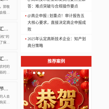
答：难点突破与合规操作要点
，郭敬
会极大
@高企申报 | 划重点！审计报告五
的世
大核心要求，直接决定高企申报成
解一下
合法保护知识产权，软件著作权登记非常重要【汇智兴泰】
败
、鲁之
。商标
权”的
2025年认定高新技术企业：知产划
了保护
高分策略
著作权
是什么首
商标注册通过率高吗？有什么类别可以选择？【汇智兴泰】
的合法
推荐案例
越多的
农村的
俗的话
属商标
一个商
为何都在抢先商标注册？注册商标需要有哪些细节？【汇智兴泰】
些注意
此在创
的人去
购买才
注册上