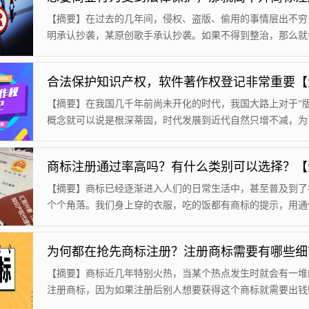
【摘要】在过去的几年间，侵权、盗版、偷用的事情层出不穷
明承认抄袭，某原创歌手承认抄袭。如果不得到整治，那么就
地打击原创人的创作热情，那么从此我们就会生活在全是盗版
界。好在我国开始重视完善相关法律法规，今天我们就一起了
什么是商标注册吧。1. 商标注册是什么古有郑之刀、宋之斧
鞘、越之剑的品牌划分，那么今就有商标注册来帮助区分品质
【摘要】在我国几千年前尚未开化的时代，我国大路上对于“版
注册就是企业获得商标专用权从而...
概念就可以说是根深蒂固，时代发展到近代自然只增不减，为
以及维护创作者的创作热情，国家在软件方面更是推出了软件
登记这一举措，我们一起来了解一下吧。1. 软件著作权登记
先我们要明确一件事，那就是现在我过十分注重个人以及公司
产权保护，而软件著作权登记就是为此而诞生的。现在有越来
【摘要】商标已经逐渐进入人们的日常生活中，甚至普及到了
公司围绕一款软件而展开公...
个个角落。我们身上穿的衣服，吃的饭都有商标的提示，用通
来说就是像logo一样。可以说商标无处不在，而企业要想有专
需要进行商标注册才能合法使用不被侵害。1.提撤销申请现在
标的申请非常简单，通过率也很高。但是我们需要注意的是一
事项和商标的使用规则，商标是由图片、文字和声音组成，因
【摘要】商标近几年特别火热，当某个热点发生时就会有一堆
造时需要根据《商标法》规定来制作，...
注册商标，因为如果注册后别人想要获得这个商标就需要出钱
可以使用否则就不能注册，比如前段时间关于姚安娜名字商标