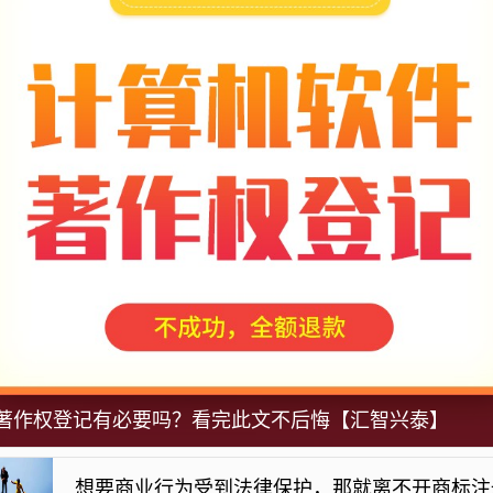
著作权登记有必要吗？看完此文不后悔【汇智兴泰】