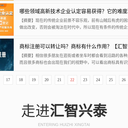
过一段热搜。注册商标的相关事项想要注册商标需要准备一些
在注册商标的时候千万要注意以下的事项，否则可能会注册不
查询该商标是否存在。在准备注册商标之前，先在网站中查询
【摘要】现在的传统企业前景不容乐观，前有山贼后有虎的困
在的商标，看看自己准备注册的商标是否出现...
做出改变，否则会被淘汰在时代中，所以现在有条件的传统企
追求高新技术，想要获得高新技术企业认定完成转型。高新技
有多难？虽然企业都想要获得高新技术认定，因为获得高新技
就可以获得一定的补助但是认定的条件非常困难，不仅需要人
要资金以及销量甚至经营的时间都会纳入审核范围，所以不是
【摘要】相信很多朋友在逛街或者坐车时都会看到沿路的各种
企业都可以获得高新技术认定，只有足够优秀...
而且很多商标也会出现在我们的视野中，可以看出商标具有识
商标作为一个产品或者企业的牌子，在宣传中显得尤为重要，
为一种无形资产，其价值不可估量。1.入驻的通行证商标注册
17
18
19
20
21
22
23
24
25
26
不麻烦，现在手续也简化了许多，而且我们要入职一些平台、
者地区也是需要注册商标才可入驻。而且监管局也会要求注册
办理质检、卫检、条码创等事项，所以商标...
走进
汇智兴泰
ENTERING HUIZHI XINGTAI