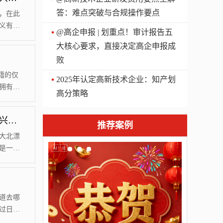
答：难点突破与合规操作要点
，在此
义有哪
@高企申报 | 划重点！审计报告五
北京人
大核心要求，直接决定高企申报成
利，其
败
员能够
人员提
户籍的仅
2025年认定高新技术企业：知产划
求拥有北
高分策略
实行了
8年共有
这三类人，更容易获得北京积分落户资格【汇智兴泰】
漂的普
推荐案例
到底有
大北漂
是一次
办法的
改，
考量符合
限度的
道去哪
过日常
一方面