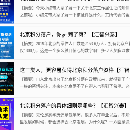
【摘要】今天小编带大家了解一下关于北京工作居住证的知识
之前呢，小编先带大家了解一下该证件是什么，其所代表的含
些。1、北京工作居住证的含义北京工作居住证是于2003年由
事局实施的，该证件可以让在北京工作的人员享受到很大的福
北京积分落户，你get到了嘛？【汇智兴泰】
目的是为了吸引人才，促进社会的发展，使得在北京的各类人
更有效率 地施展才能，在生活方面得到极大的帮助，为各类
【摘要】2019年北京的常住人口数是2153.6万人，拥有北京
供更好的生活环境和工作氛围。使其的能...
仅1300万，这是一个多么触目惊心的数字啊！多少人梦寐以
京户口。拥有户口就相当于拥有来自北京的肯定。近几年北京
积分落户的政策，对于外地人是一个机会又是一个挑战。201
12万人申报，最终达标的落户人口仅仅六千人。随着这些年北
遍，这个数字只增不减。由此可见在北京凭借积分落户的难度
【摘要】自从北京出台了北京积分落户政策以来，就得到了广
多大了。那么北京积分...
一族的密切关注，本来在北京落不了户得人也看到了希望。这
户籍制度的重大改革，是落实户籍制度改革的探索。通过试行
几年实施以后，听取广大群众的4万多条意见后，经过协商整
北京积分落户的具体细则是哪些？【汇智兴泰】
2020年对落户政策进行了整改，以更加科学的积分制度，来
条件的外来人员，更加的公平公正、公开透明。新的政策最大
【摘要】无论是高学历还是低学历，很多人在毕业以后，不知
保证了每一位符合要求的北漂人，给大家带...
里发展的时候，都会选择去北京发展。为什么呢？一方面是通
接触到的信息了解到北京的繁华，想要到北京区见见世面；另