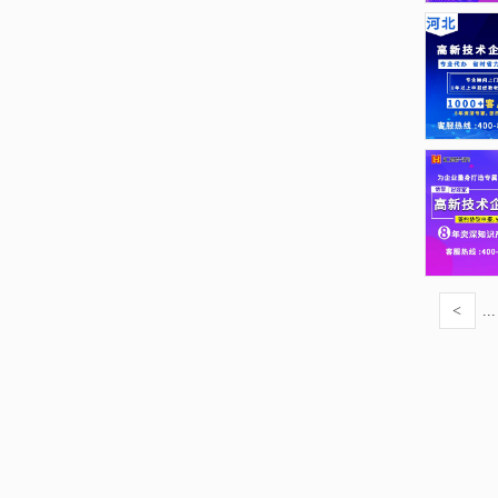
<
...