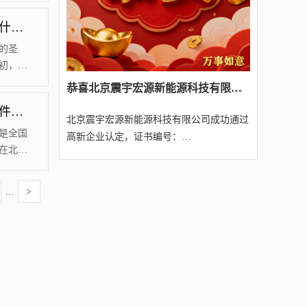
就代表
北京工作居住证的福利有哪些？和北京居住证有什么区别？【汇智兴泰】
引了一
北漂，
的圣
初，坊
奔向北
​恭喜北京震宇宏源新能源科技有限公司经我司代理成功通过2025年第四批北京高新技术企业认定（附名单）
为北
北漂为什么要申请北京工作居住证呢？有什么条件呢？【汇智兴泰】
为了缓
北京震宇宏源新能源科技有限公司成功通过
北京源宸
。这两
是全国
高新企业认定，证书编号：
业认定，证书
在北京
GR202511005307，不仅仅是...
仅仅是展示
人口的
，即使
...
>
力十分
北京工