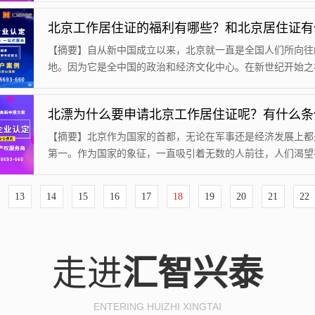
是北京作为国际化的大都市，是全国的政治经济文化中心，这
着北京的就业机会和工资待遇是全国做好的地方，所以因此吸
大批的人前往北京发展。上述所说前往北京发展的人们统称为
【摘要】自从新中国成立以来，北京就一直是全国人们所向往
为什么这么称呼呢？因为想要在北京落户是十...
地。因为它是全中国的政治和经济文化中心。在新世纪开始之
间一直流传着北京容易暴富的传言。所有导致越来越多的人们
京，到北京打工。所以北漂一词慢慢的开始出现。为什么被称
漂？漂就是居无定所的意思，听起来很是让人感到凄凉。所以
解这个现象，北京出台了北京工作居住证和北京居住证的办理
【摘要】北京作为国家的首都，无论在军事还是经济发展上都
个其实差不多，但是很多北漂并不知道这两者的区...
第一。作为国家的象征，一直吸引着无数的人前往，人们渴望
落地生根，渴望在北京赚取到人生的财富。但是事实上，由于
大量聚集，北京在工作就业等方面已经达到了它的最大的负荷
13
14
15
16
17
18
19
20
21
22
城区不停的扩张，也改变不了这个局面，通俗点讲就是竞争压
的巨大。相信很多没去过美国的人也听说过美国绿卡，没错，
作居住证就相当于北京的绿卡。在美国，你没...
走进
汇智兴泰
ENTERING HUIZHI XINGTAI