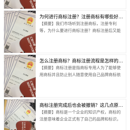
惩罚。也有许多的原创设计公司的作品被一些
别有目的的专业抄袭公司给抄袭，然而当原创
设计公司在告抄袭公司时很有可能因为没有注
为何进行商标注册？注册商标有哪些好处？【汇智兴泰】
册专门的商标而被反告一笔。如果这个原创设
【摘要】我们市场听到注册商标，注册专利
计公司将自己的商标注册成功后才去有关部门
等，为什么要进行商标注册？商标注册后又能
申请法律保护，就不会出现受害者反成被告的
获得哪些好处？商标是供应商为了区分自己与
情况了，那么商标注册都有哪些途径呢？如果...
别家的产品的一种标志，它可以由文字组成，
也可以以富有寓意的抽象画或者符号等组合而
成。商标拥有者可以通过允许他人使用商标收
怎么注册商标？商标注册流程是怎样的？【汇智兴泰】
取商标使用费，也可以通过商标区别自家产
【摘要】商标注册是指商标专用人为了能够使
品，从而建立自己的品牌效应。如果你建立了
用商标并且防止别人随意使用自己品牌商标依
自己的商标，可以防止别人冒用你的商标，这
照国家相关法律法规和流程合理办理，使商标
是在法律规范范围内，而如果你没有进行商标
专有化的一种方式。那么如何进行商标注册？
注册...
商标注册的流程是怎样的呢？进行商标注册前
首先查询商标是否被注册过，否则你辛辛苦苦
商标注册完成后也会被撤销？这几点原则千万不要违反【汇智兴泰】
准备完材料才发现原来商标已经被注册了，可
【摘要】商标是一个企业的知识产权，商标的
不是白费功夫又浪费了人情。那么如何进行相
注册意味着企业正式有了自己的品牌和标识，
关查询呢？首先在360搜索框中输入商标注册查
所以每一个商标都是独一无二不可重复的。企