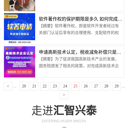
询等关键词，之后点开工商管理局的官网...
业完成商标注册，还需要按照国家规定来正确
使用商标，不可以违反规定使用商标，否则注
册好的商标也会被撤销掉。是的，已经注册好
软件著作权的保护期限是多久 如何完成软件著作权登记？【汇智兴泰】
的商标也有可能会被撤销掉，具体可以分为两
【摘要】软件著作权，即是软件开发者经过有
种情况来考虑，一种是在注册的时候由于填写
关部门认证后享有的合理使用、支配软件的权
虚假的商标注册信息后被查实后会被注销；而
利。它可以给软件开发者提供很好的版权保护
第二种则是在企业后续在使用商标的过程中，...
作用，防止别有用心的窃取个人劳动成果。在
申请高新技术认定，税收减免补偿只是第一点好处【汇智兴泰】
本质上，这种权利和知识版权是一样的作用，
【摘要】为了促进我国高新技术产业的发展，
只是它们所应用的领域不同。软件的普及随着
国务院颁发了相关的政策，对完成高新技术企
智能手机和计算的的使用越来越多，软件开发
业认定的企业实施一定的补偿和税收减免奖
商也研制出了更多好玩好用的软件，它们不仅
励。这一政策的发行，极大地鼓励了企业对高
丰富了人们的娱乐生活，也给人们的工作和生
<
...
20
21
22
23
24
25
26
27
28
29
...
新技术的钻研和发展，有很大的积极作用。企
活带来了很大的便利。人们在感受软件给我们...
业申请技术认定是有很多好处的。税收减免补
>
偿国家为了促进企业对高新技术的研发，对完
走进
汇智兴泰
成高新技术企业认定的企业实行百分之十五的
税收优惠，而没有经过认定的企业只能享受百
分之二十五的税收优惠。百分之的税率减免力
ENTERING HUIZHI XINGTAI
度...