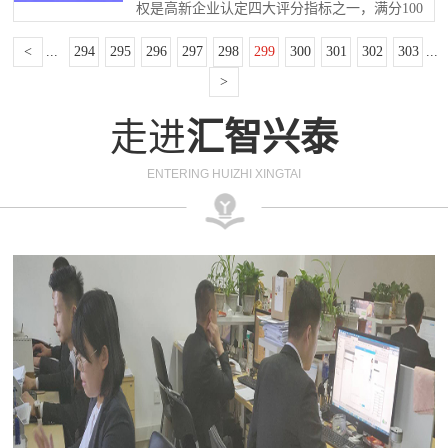
可能影响高新技术企业认定评审工作质量等问
权是高新企业认定四大评分指标之一，满分100
示时间自2019年8月19日起10个工作日。对于公
题，我厅拟作进一步检视整改、立整立...
分，知识产权占30分，企业评分70分以上才能
示企业有异议者，请于公示期内提交书面材
<
...
294
295
296
297
298
299
300
301
302
303
...
通过认定，其重要程度不言而喻。 一、哪些
料，说明异议理由和相关事实证据，逾期不予
类型的知识产权可以用？ 高新技术企业认定
>
受理。个人提交的材料请署明真实姓名和联系
对企业知识产权采用分类评价方式，I类知识产
方式，单位提交的...
走进
汇智兴泰
权可以在下次认定时重复使用；II类知识产权仅
限使用一次。其中...
ENTERING HUIZHI XINGTAI