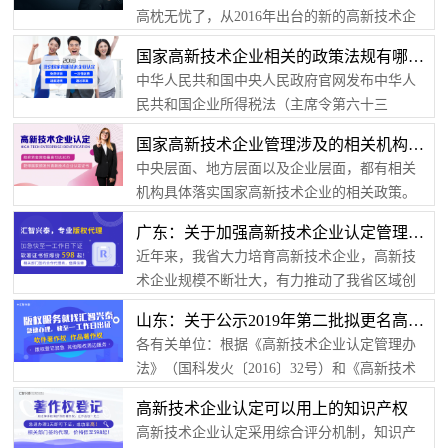
高枕无忧了，从2016年出台的新的高新技术企
业认定管理办法及配套工作指引的规定可以看
国家高新技术企业相关的政策法规有哪些？
出，国家不但注重的是认定的结果，更加注重
中华人民共和国中央人民政府官网发布中华人
认定完成后的企业的管理和监督工作。具体体
民共和国企业所得税法（主席令第六十三
现在以下几个方面：1.高新技术企业年报企业在
号），2008年1月1日起正式实行该法规。该法
获得高新技术企业资格后，在其资格有效期内
国家高新技术企业管理涉及的相关机构有哪些？
规的（第四章）第二十八条第二款这样写道：
应每年5月底前通过“高新技术企业认定管理工作
中央层面、地方层面以及企业层面，都有相关
“国家需要重点扶持的高新技术企业，减按15%
网”，报送上一年度知识产权、科技人员、研发
机构具体落实国家高新技术企业的相关政策。
的税率征收企业所得税。”这短短的28个字却影
费用、经营收入等年度发展情...
1）国家高新技术企业最高管理机构全国高新技
响着九十六万平方公里土地上的千千万万企
广东：关于加强高新技术企业认定管理提升专家评审质量的公告
术企业认定管理工作领导小组，该领导小组由
业，影响着一个新的业务方向。企业所得税法
近年来，我省大力培育高新技术企业，高新技
科技部、财政部、税务总局相关人员构成，主
制定出了概括性的纲要，国务院很快地对其进
术企业规模不断壮大，有力推动了我省区域创
要是审议、管理、裁决、监督等作用。总体来
行了细化说明。中华人民共和国中央...
新能力的提升。按照高质量发展的要求，我省
说，这个领导小组是管大方向的，具体操作层
山东：关于公示2019年第二批拟更名高新技术企业名单的通知
将切实开展高新技术企业“树标提质”工作。结合
面的事情应该是不会做的。2）中央层面具有操
各有关单位：根据《高新技术企业认定管理办
深入开展“不忘初心、牢记使命”主题教育和落实
作性质的机构办公室，该办公室设置在科技
法》（国科发火〔2016〕32号）和《高新技术
国家诚信体系建设有关文件精神，特别是针对
部，直接对领导小组负责，负责中央层面的...
企业认定管理工作指引》（国科发火〔2016〕
审计发现的个别评审专家不按照政策规定评
高新技术企业认定可以用上的知识产权
195号）有关规定，拟对济南天旭数控机械有限
审、不认真审核把关、缺乏应有的专业水准，
高新技术企业认定采用综合评分机制，知识产
公司等56家高新技术企业予以更名并公示，公