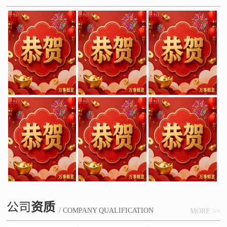
公司
资质
/ COMPANY QUALIFICATION
MORE >>