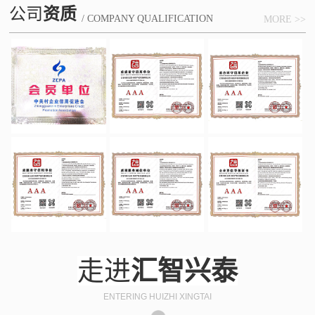
公司
资质
/ COMPANY QUALIFICATION
MORE >>
走进
汇智兴泰
ENTERING HUIZHI XINGTAI