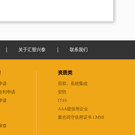
关于汇智兴泰
联系我们
请
资质类
申请
双软、系统集成
专利申请
安防
申请
ITSS
AAA级信用企业
重合同守信用证书 CMMI
审查