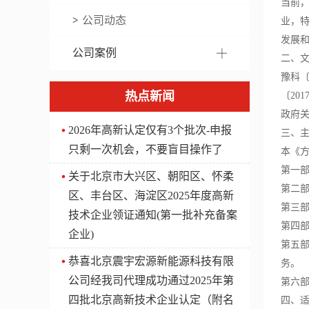
当前
公司动态
业
，
发展
公司案例
二、
豫科〔
热点新闻
〔20
政府
2026年高新认定仅有3个批次-申报
三、
只剩一次机会，不要盲目操作了
本《
第一
关于北京市大兴区、朝阳区、怀柔
第二
区、丰台区、海淀区2025年度高新
第三
技术企业领证通知(第一批补充备案
第四
企业)
第五
​恭喜北京震宇宏源新能源科技有限
务。
公司经我司代理成功通过2025年第
第六
四批北京高新技术企业认定（附名
四、