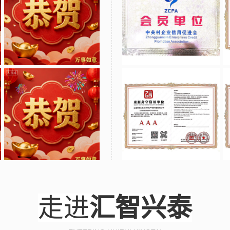
走进
汇智兴泰