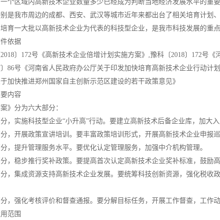
，一个区域内
高新技术企业
数量多少已经成为判断当地经济发展水平的重
特别是我市周边的成都、西安、武汉等城市近年来都出台了相关培育计划
和培育一大批以高新技术企业为代表的科技型企业，是我市科技发展的重
文件依据
2018〕172号《高新技术企业倍增计划实施方案》,豫科〔2018〕17
17〕86号《河南省人民政府办公厅关于印发加快培育高新技术企业行动计划的
关于加快推进郑州国家自主创新示范区建设的若干政策意见》
主要内容
方案》分为六大部分：
部分，实施科技型企业“小升高”行动。要建立高新技术后备企业库，加大
部分，开展政策宣讲培训。要丰富政策培训形式，开展高新技术企业申报
部分，提升管理服务水平。要优化认定管理服务，加强中介机构管理。
部分，稳步推行奖补政策。要提高首次认定高新技术企业奖补标准，鼓励
部分，集成资源支持高新技术企业发展。要统筹科技创新资源，强化税收
部分，强化考核评价和督查通报。要分解目标任务，开展工作督查，工作
适用范围