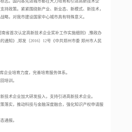
要标志。国内各先进城市都在大力培育和引进
高新技术企
、支持政策。紧紧围绕新产业、新业态、新模式、新技术，
点战略，对我市建设国家中心城市具有特殊意义。
2号《河南省首次认定高新技术企业奖补工作实施细则》,豫政办
通知》,郑发〔2016〕12号《中共郑州市委 郑州市人民
入库企业培育力度，完善培育服务体系。
巡回培训。
高新技术企业加大研发投入，支持引进高新技术企业。
政策落实，推动科技与金融深度融合，强化知识产权申请服
动态通报。